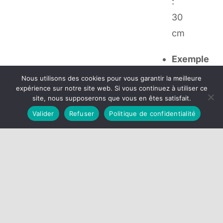
:
30
cm
Exemple
:
Nous utilisons des cookies pour vous garantir la meilleure
expérience sur notre site web. Si vous continuez à utiliser ce
Tapez
site, nous supposerons que vous en êtes satisfait.
1
Valider
Refuser
Politique de confidentialité
pour
recevoir
10
cm
x
150
cm,