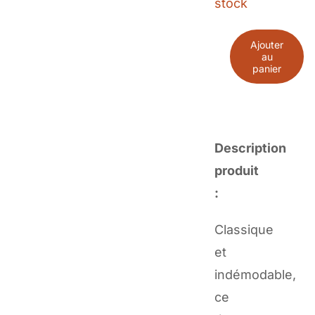
stock
Ajouter
au
quantité
panier
de
Vichy
Rose
Description
-
produit
10
:
cm
Classique
et
indémodable,
ce