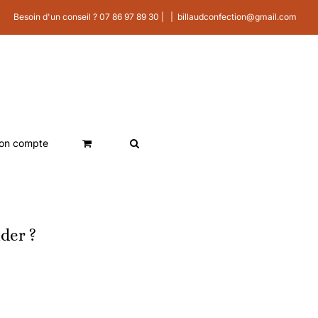
Besoin d'un conseil ? 07 86 97 89 30 |
|
billaudconfection@gmail.com
on compte
der ?