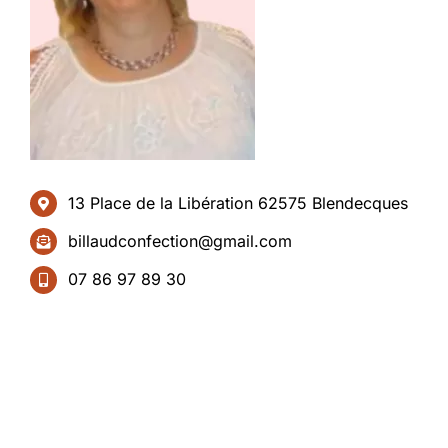
13 Place de la Libération 62575 Blendecques
billaudconfection@gmail.com
07 86 97 89 30