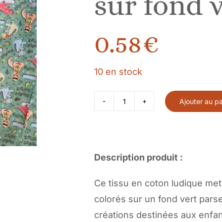
sur fond 
0.58
€
10 en stock
Ajouter au pa
quantité
de
Tissu
coton
Description produit :
motifs
Ce tissu en coton ludique me
Dinosaures
colorés sur un fond vert pars
colorés
créations destinées aux enfan
sur