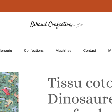
ercerie
Confections
Machines
Contact
M
Tissu cot
Dinosaure