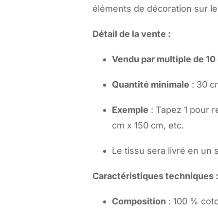
éléments de décoration sur l
fond
vert
Détail de la vente :
-
Vendu par multiple de 10
10
cm
Quantité minimale
: 30 c
Exemple
: Tapez 1 pour r
cm x 150 cm, etc.
Le tissu sera livré en un 
Caractéristiques techniques 
Composition
: 100 % cot