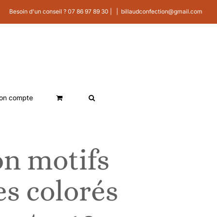
Besoin d'un conseil ? 07 86 97 89 30 |
|
billaudconfection@gmail.com
on compte
on motifs
s colorés