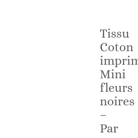
Tissu
Coton
impri
Mini
fleurs
noires
–
Par