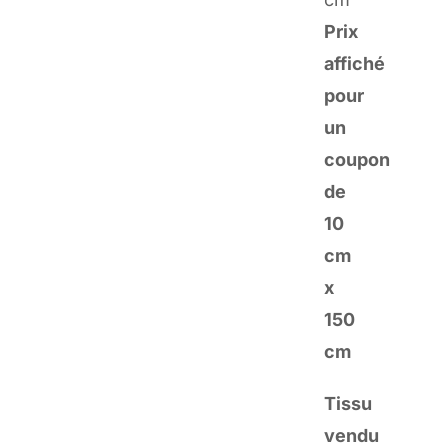
noires
Prix
–
affiché
Par
pour
10
un
cm
coupon
de
10
cm
x
150
cm
Tissu
vendu