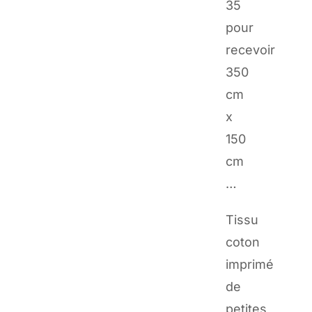
35
pour
recevoir
350
cm
x
150
cm
…
Tissu
coton
imprimé
de
petites