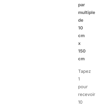
par
multiple
de
10
cm
x
150
cm
Tapez
1
pour
recevoir
10