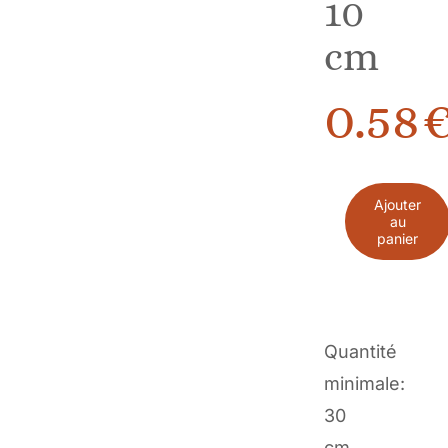
10
cm
0.58
Ajouter
au
quantité
panier
de
Tissu
Coton
Quantité
imprimé
minimale:
Mini
30
fleurs
cm