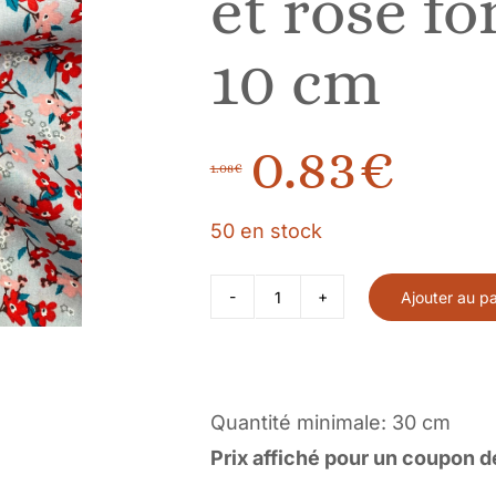
et rose fo
10 cm
0.83
€
1.08
€
Le
Le
50 en stock
prix
prix
Ajouter au pa
quantité
initial
actuel
de
Tissu
était :
est :
Coton
Quantité minimale: 30 cm
1.08€.
0.83€.
imprimé
Prix affiché pour un coupon d
Bouquet