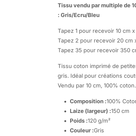
Tissu vendu par multiple de 1
fleuri
: Gris/Ecru/Bleu
rouge
et
Tapez 1 pour recevoir 10 cm x
rose
Tapez 2 pour recevoir 20 cm 
fond
Tapez 35 pour recevoir 350 
gris
Tissu coton imprimé de petite
–
gris. Idéal pour créations cou
Par
Vendu par 10 cm, 100% coton.
10
cm
Composition :
100% Coto
Laize (largeur) :
150 cm
Poids :
120 g/m²
Couleur :
Gris