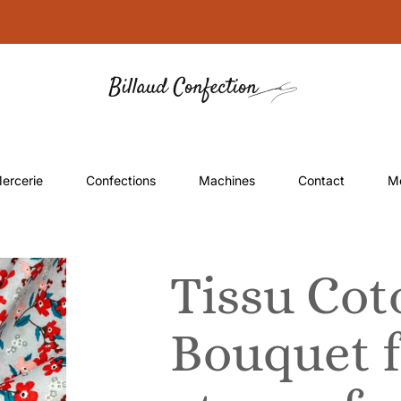
ercerie
Confections
Machines
Contact
M
Tissu Co
Bouquet f