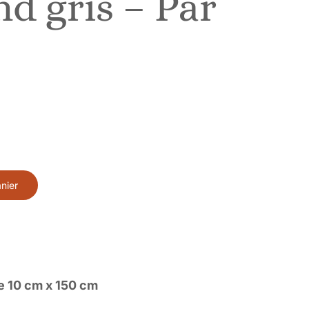
nd gris – Par
nier
e 10 cm x 150 cm