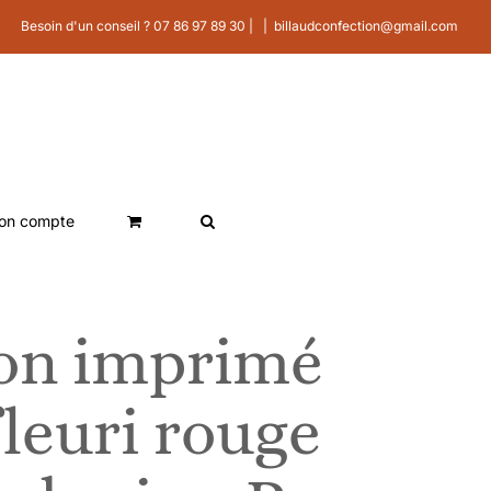
Besoin d'un conseil ? 07 86 97 89 30 |
|
billaudconfection@gmail.com
on compte
ton imprimé
leuri rouge