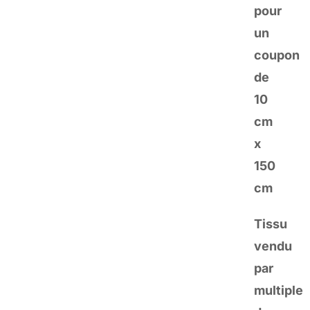
pour
clair
un
fond
coupon
écru
de
–
10
Par
cm
10
x
cm
150
cm
Tissu
vendu
par
multiple