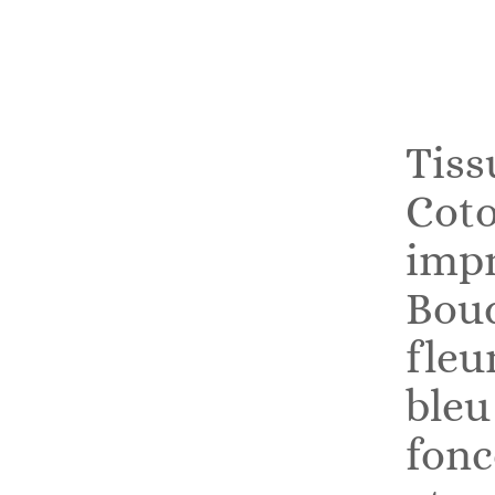
Tiss
Cot
imp
Bou
fleu
bleu
fonc