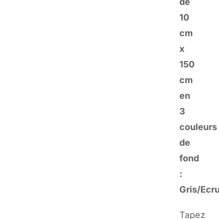
de
10
cm
x
150
cm
en
3
couleurs
de
fond
:
Gris/Ecr
Tapez