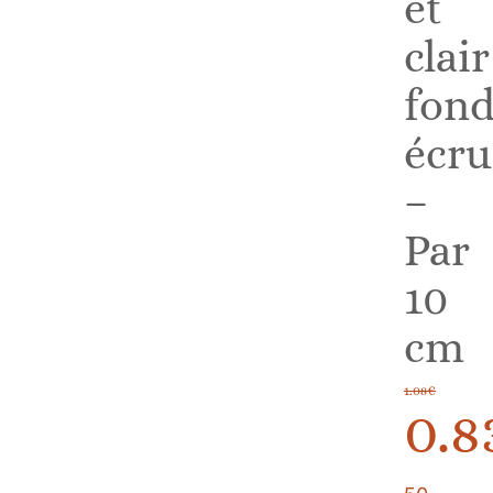
et
clair
fon
écru
–
Par
10
cm
1.08
€
0.8
Le
Le