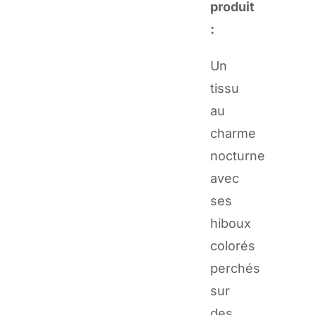
produit
colorés
:
sur
fond
Un
bleu
tissu
-
au
10
charme
cm
nocturne
avec
ses
hiboux
colorés
perchés
sur
des