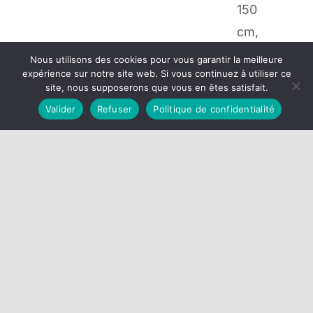
150
cm,
2
Nous utilisons des cookies pour vous garantir la meilleure
expérience sur notre site web. Si vous continuez à utiliser ce
pour
site, nous supposerons que vous en êtes satisfait.
20
Valider
Refuser
Politique de confidentialité
cm
x
150
cm,
etc.
Le
tissu
sera