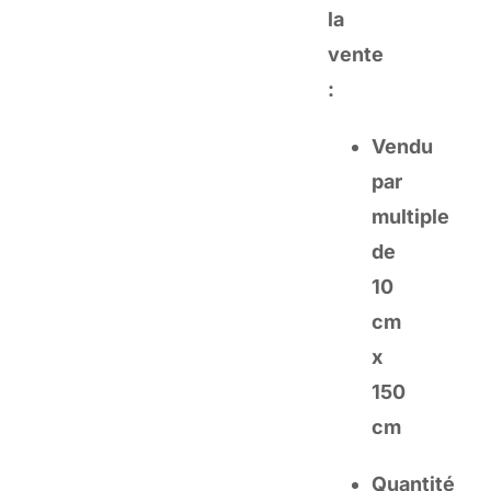
la
vente
:
Vendu
par
multiple
de
10
cm
x
150
cm
Quantité